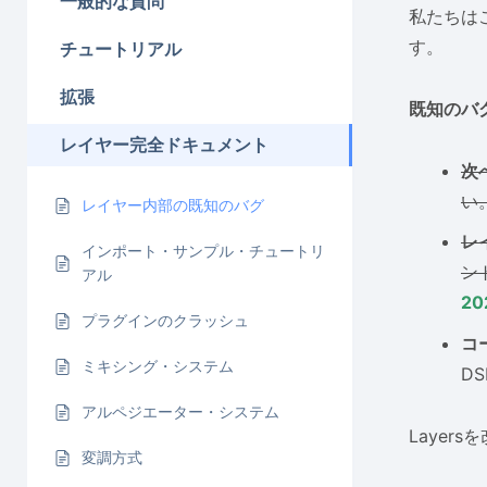
一般的な質問
私たちは
す。
チュートリアル
拡張
既知のバ
レイヤー完全ドキュメント
次
い
レイヤー内部の既知のバグ
レ
インポート・サンプル・チュートリ
ン
アル
2
プラグインのクラッシュ
コ
ミキシング・システム
D
アルペジエーター・システム
Laye
変調方式