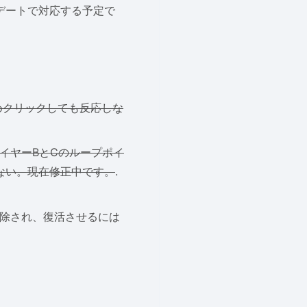
デートで対応する予定で
めクリックしても反応しな
イヤーBとCのループポイ
ない。現在修正中です。
.
削除され、復活させるには