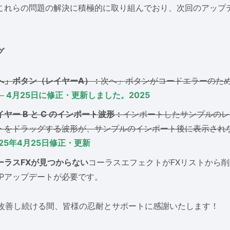
これらの問題の解決に積極的に取り組んでおり、次回のアップ
グ
へ」ボタン（レイヤーA）：
次へ」ボタンがコードエラーのた
。
4月25日に修正・更新しました。2025
イヤー B と C のインポート波形：
インポートしたサンプルのレ
トをドラッグする波形が、サンプルのインポート後に表示され
025年4月25日修正・更新
ーラスFXが見つからない
コーラスエフェクトがFXリストから
SPアップデートが必要です。
rsを改善し続ける間、皆様の忍耐とサポートに感謝いたします！