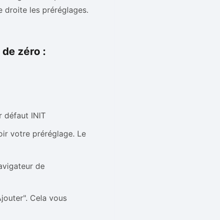
e droite les préréglages.
 de zéro :
r défaut INIT
r votre préréglage. Le
avigateur de
jouter". Cela vous