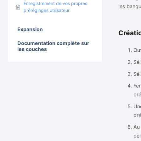
Enregistrement de vos propres
les banqu
préréglages utilisateur
Expansion
Créatio
Documentation complète sur
les couches
Ouv
Sé
Sél
Fer
pré
Une
pré
Au 
per