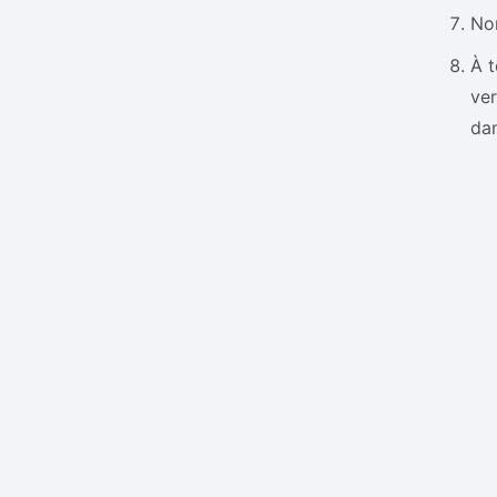
Nom
À t
ver
dan