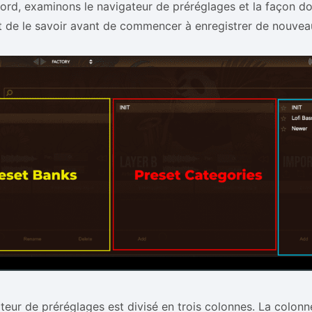
ord, examinons le navigateur de préréglages et la façon dont
 de le savoir avant de commencer à enregistrer de nouvea
teur de préréglages est divisé en trois colonnes. La colon