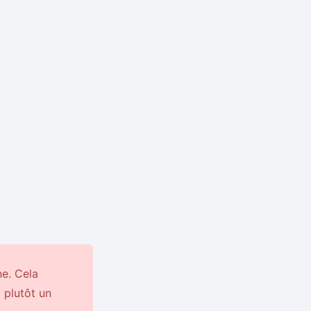
e. Cela
 plutôt un