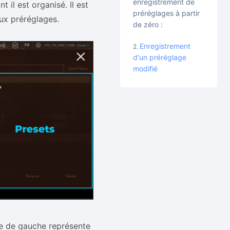
enregistrement de
 il est organisé. Il est
préréglages à partir
ux préréglages.
de zéro :
Enregistrement
d'un préréglage
modifié
ne de gauche représente