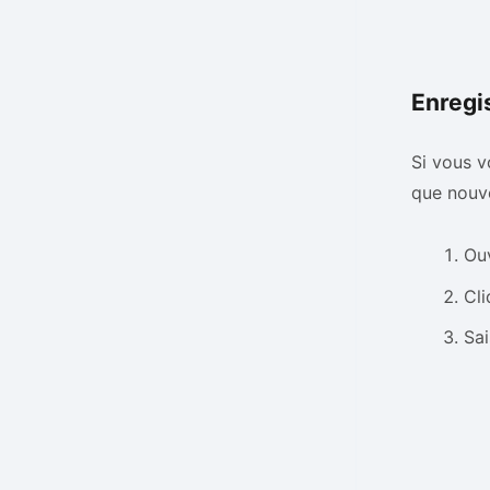
Enregi
Si vous v
que nouve
Ouv
Cli
Sai