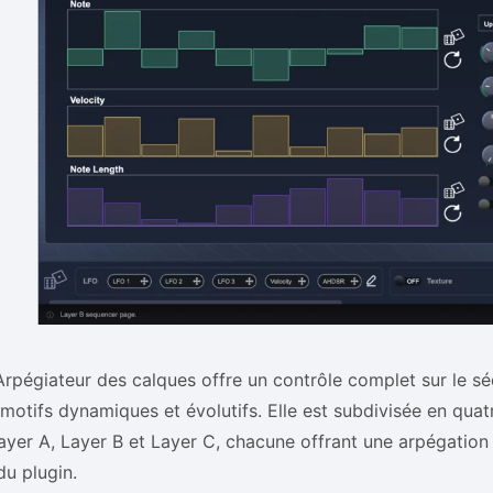
rpégiateur des calques offre un contrôle complet sur le 
motifs dynamiques et évolutifs. Elle est subdivisée en quatr
ayer A, Layer B et Layer C, chacune offrant une arpégation
u plugin.