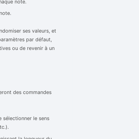
chaque note.
note.
ndomiser ses valeurs, et
 paramètres par défaut,
tives ou de revenir à un
ouveront des commandes
 sélectionner le sens
c.).
nissant la longueur du