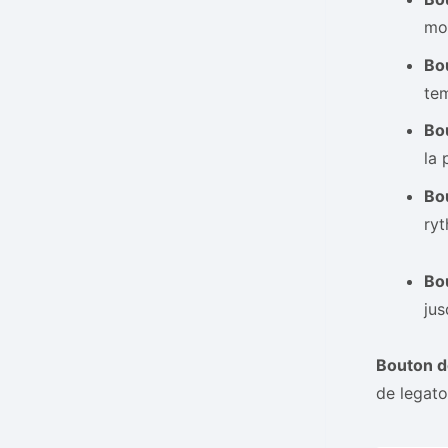
mot
Bo
tem
Bou
la 
Bou
ry
Bo
jus
Bouton de
de legato