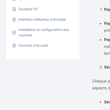
Pa
Système FX
Interface utilisateur principale
Pag
Installation et configuration des
pri
couches
Pag
Couches d'accueil
ind
éch
Sé
Chaque p
aspects d
Sé