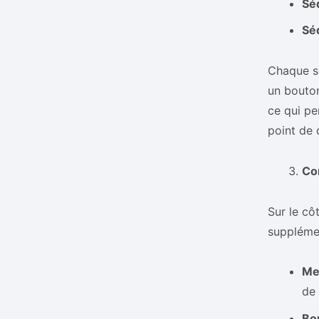
Sé
Sé
Chaque s
un bout
ce qui pe
point de 
Co
Sur le cô
supplémen
Me
de 
Bo