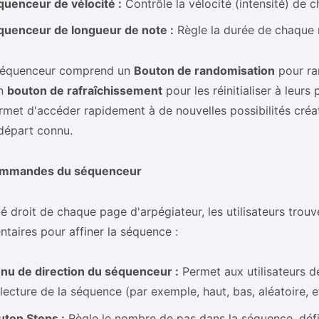
quenceur de vélocité :
Contrôle la vélocité (intensité) de 
quenceur de longueur de note :
Règle la durée de chaque 
équenceur comprend un
Bouton de randomisation
pour ra
on
bouton de rafraîchissement
pour les réinitialiser à leurs
rmet d'accéder rapidement à de nouvelles possibilités créa
départ connu.
mmandes du séquenceur
té droit de chaque page d'arpégiateur, les utilisateurs tr
taires pour affiner la séquence :
nu de direction du séquenceur :
Permet aux utilisateurs de
lecture de la séquence (par exemple, haut, bas, aléatoire, et
uton Steps :
Règle le nombre de pas dans la séquence, défi