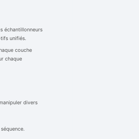
s échantillonneurs
ifs unifiés.
chaque couche
our chaque
anipuler divers
 séquence.