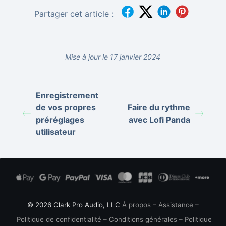
Partager cet article :
Mise à jour le 17 janvier 2024
Enregistrement
de vos propres
Faire du rythme
préréglages
avec Lofi Panda
utilisateur
© 2026 Clark Pro Audio, LLC
À propos
–
Assistance
–
Politique de confidentialité
–
Conditions générales
–
Politique