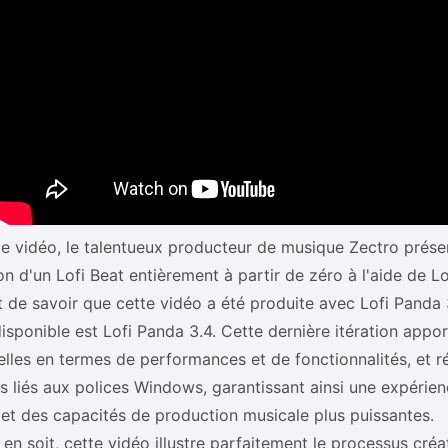
e vidéo, le talentueux producteur de musique Zectro présen
on d'un Lofi Beat entièrement à partir de zéro à l'aide de Lof
 de savoir que cette vidéo a été produite avec Lofi Panda 3
disponible est Lofi Panda 3.4. Cette dernière itération appo
elles en termes de performances et de fonctionnalités, et r
 liés aux polices Windows, garantissant ainsi une expérienc
 et des capacités de production musicale plus puissantes.
l en soit, cette vidéo illustre parfaitement le processus créa