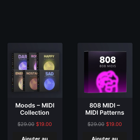
Moods – MIDI
808 MIDI –
Collection
MIDI Patterns
Le
Le
Le
Le
$
29.00
$
19.00
$
29.00
$
19.00
prix
prix
prix
prix
Ajouter au
Ajouter au