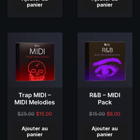
d'origine
actuel
d'origine
actuel
panier
panier
était
est
était
est
de
de
de
de
29,00
:
29,00
:
$.
$19.00.
$.
$19.00.
Trap MIDI –
R&B – MIDI
MIDI Melodies
Pack
Le
Le
Le
Le
$
25.00
$
15.00
$
15.00
$
8.00
prix
prix
prix
prix
Ajouter au
Ajouter au
d'origine
actuel
d'origine
actuel
panier
panier
était
est
était
est