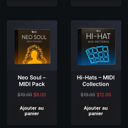
de
de
de
de
25,00
15,00
15,00
8,00
$.
$.
$.
$.
Neo Soul –
Hi-Hats – MIDI
MIDI Pack
Collection
Le
Le
Le
Le
$
19.00
$
8.00
$
19.00
$
12.00
prix
prix
prix
prix
Ajouter au
Ajouter au
d'origine
actuel
d'origine
actuel
panier
panier
était
est
était
est
de
de
de
de