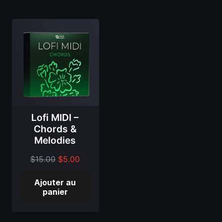
19,00
8,00
19,00
12,00
$.
$.
$.
$.
Lofi MIDI –
Chords &
Melodies
Le
Le
$
15.00
$
5.00
prix
prix
Ajouter au
d'origine
actuel
panier
était
est
de
de