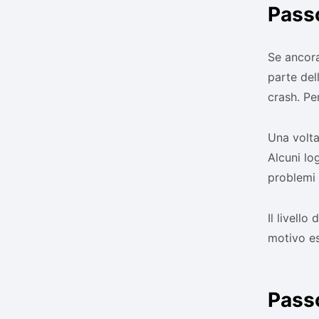
Pass
Se ancora
parte del
crash. Pe
Una volta
Alcuni lo
problemi 
Il livello
motivo es
Pass