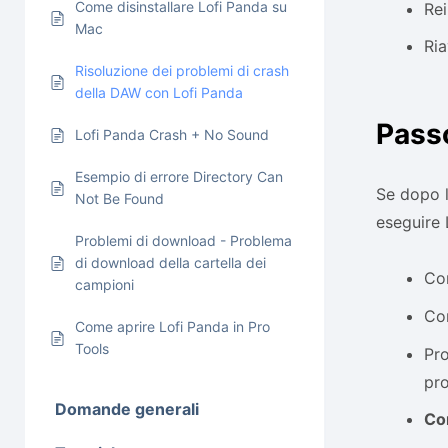
Come disinstallare Lofi Panda su
Rei
Mac
Ria
Risoluzione dei problemi di crash
della DAW con Lofi Panda
Pass
Lofi Panda Crash + No Sound
Esempio di errore Directory Can
Se dopo l
Not Be Found
eseguire 
Problemi di download - Problema
di download della cartella dei
Con
campioni
Con
Come aprire Lofi Panda in Pro
Tools
Pro
pro
Domande generali
Con