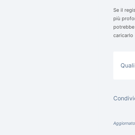
Se il reg
più profo
potrebbe 
caricarlo
Quali
Condivid
Aggiornato