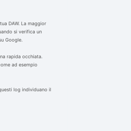
la tua DAW. La maggior
uando si verifica un
u Google.
 una rapida occhiata.
, come ad esempio
questi log individuano il