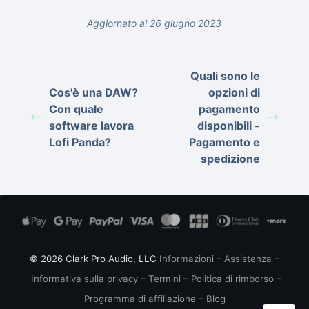
Aggiornato al 26 giugno 2023
Quali sono le
Cos'è una DAW?
opzioni di
Con quale
pagamento
software lavora
disponibili -
Lofi Panda?
Pagamento e
spedizione
© 2026 Clark Pro Audio, LLC
Informazioni
–
Assistenza
–
Informativa sulla privacy
–
Termini
–
Politica di rimborso
–
Programma di affiliazione
–
Blog