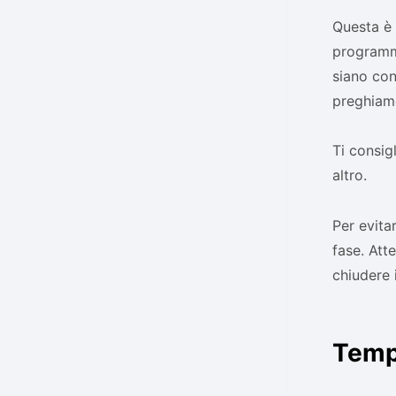
Questa è l
programma
siano con
preghiamo
Ti consig
altro.
Per evita
fase. Att
chiudere 
Tempo