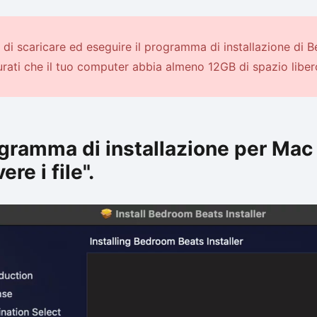
 di scaricare ed eseguire il programma di installazione di 
urati che il tuo computer abbia almeno 12GB di spazio liber
ogramma di installazione per Mac 
ere i file".