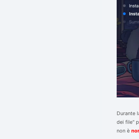
Durante la
dei file"
non è
no