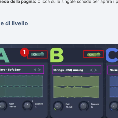
hede della pagina:
Clicca sulle singole schede per aprire i p
 di livello