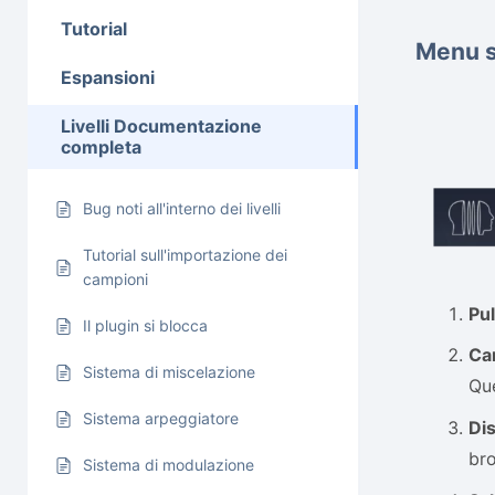
Tutorial
Menu s
Espansioni
Livelli Documentazione
completa
Bug noti all'interno dei livelli
Tutorial sull'importazione dei
campioni
Pu
Il plugin si blocca
Ca
Sistema di miscelazione
Que
Sistema arpeggiatore
Dis
br
Sistema di modulazione