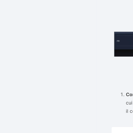
Con
cui
il 