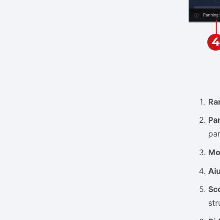
Ran
Pan
pa
Mo
Aiu
Sco
str