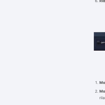
Ri
Mo
Mot
ril