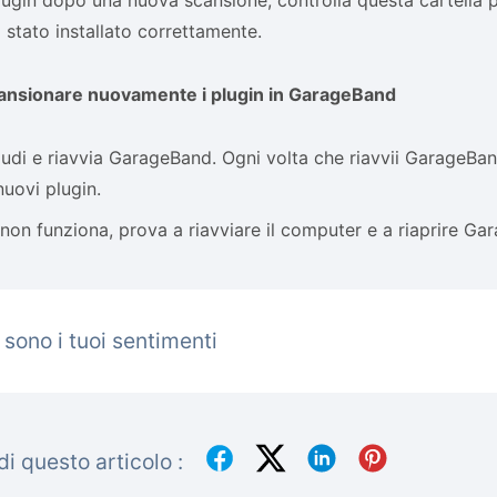
 plugin dopo una nuova scansione, controlla questa cartella p
 stato installato correttamente.
nsionare nuovamente i plugin in GarageBand
udi e riavvia GarageBand. Ogni volta che riavvii GarageBan
nuovi plugin.
non funziona, prova a riavviare il computer e a riaprire Ga
 sono i tuoi sentimenti
i questo articolo :