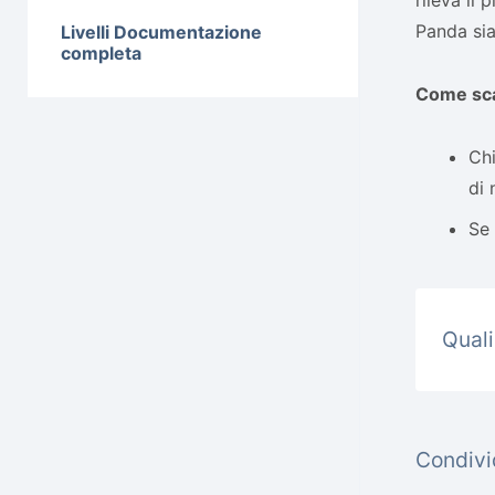
rileva il
Panda sia
Livelli Documentazione
completa
Come sca
Chi
di 
Se 
Quali
Condivid