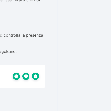
er assicurarti che Lofi
d controlla la presenza
rageBand.