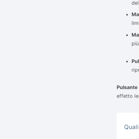
del
Man
lim
Ma
più
Pu
rip
Pulsante 
effetto l
Quali