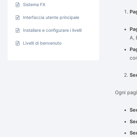
Sistema FX
Pa
Interfaccia utente principale
Pa
Installare e configurare i livelli
A, 
Livelli di benvenuto
Pag
con
Seq
Ogni pagi
Se
Seq
Seq