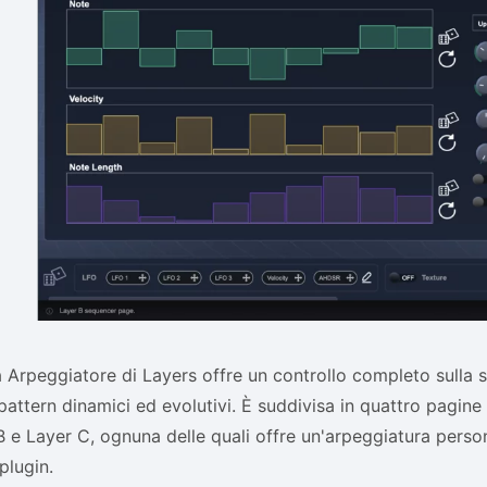
 Arpeggiatore di Layers offre un controllo completo sulla 
pattern dinamici ed evolutivi. È suddivisa in quattro pagine 
B e Layer C, ognuna delle quali offre un'arpeggiatura person
 plugin.