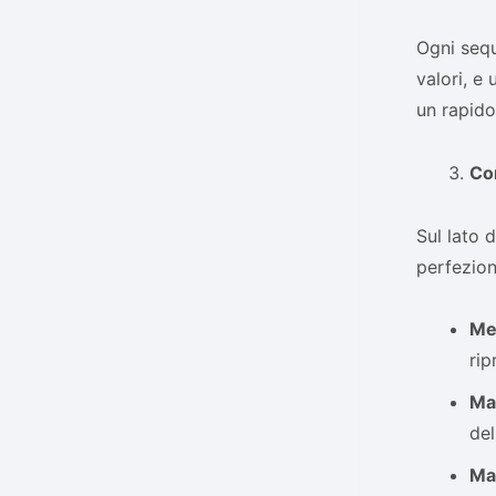
Ogni seq
valori, e
un rapido
Con
Sul lato d
perfezion
Me
rip
Ma
del
Ma