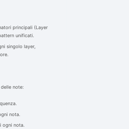
atori principali (Layer
ttern unificati.
ni singolo layer,
ore.
delle note:
equenza.
ogni nota.
i ogni nota.