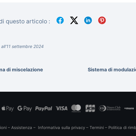
i questo articolo :
 all'11 settembre 2024
ma di miscelazione
Sistema di modulaz
ioni
–
Assistenza
–
Informativa sulla privacy
–
Termini
–
Politica di rim