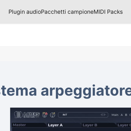
Plugin audio
Pacchetti campione
MIDI Packs
stema arpeggiator