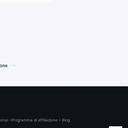
ione
borso
–
Programma di affiliazione
–
Blog