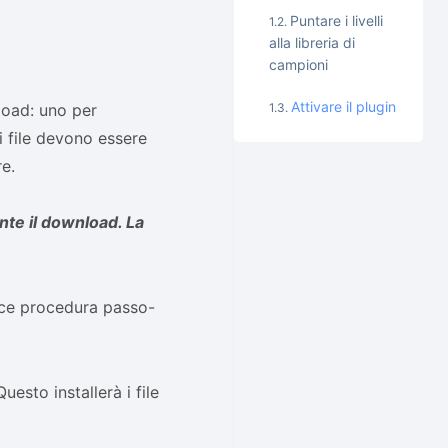
Puntare i livelli
alla libreria di
campioni
Attivare il plugin
nload: uno per
 i file devono essere
re.
nte il download. La
lice procedura passo-
esto installerà i file