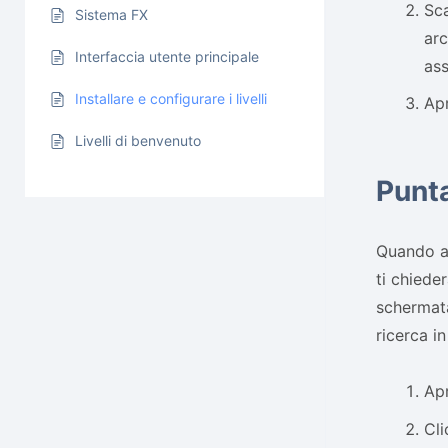
Sca
Sistema FX
arc
Interfaccia utente principale
ass
Installare e configurare i livelli
Apr
Livelli di benvenuto
Punta
Quando ap
ti chiede
schermata
ricerca i
Apr
Cli