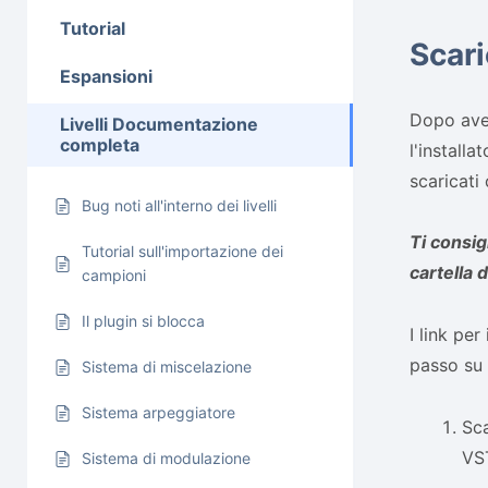
Tutorial
Scari
Espansioni
Dopo aver
Livelli Documentazione
completa
l'install
scaricati
Bug noti all'interno dei livelli
Ti consig
Tutorial sull'importazione dei
cartella
campioni
Il plugin si blocca
I link pe
passo su 
Sistema di miscelazione
Sistema arpeggiatore
Sca
VST
Sistema di modulazione