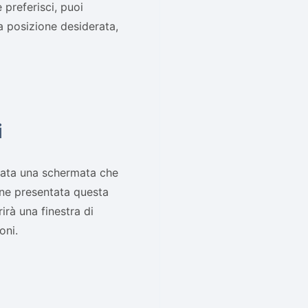
 preferisci, puoi
la posizione desiderata,
i
ntata una schermata che
iene presentata questa
irà una finestra di
oni.