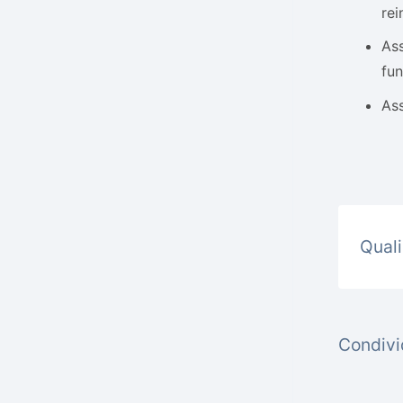
rei
Ass
fun
Ass
Quali
Condivid