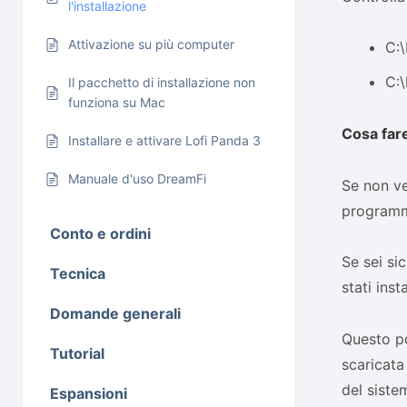
l'installazione
Attivazione su più computer
C:
C:
Il pacchetto di installazione non
funziona su Mac
Cosa fare 
Installare e attivare Lofi Panda 3
Manuale d'uso DreamFi
Se non ved
programma
Conto e ordini
Se sei si
Tecnica
stati ins
Domande generali
Questo po
Tutorial
scaricat
del siste
Espansioni