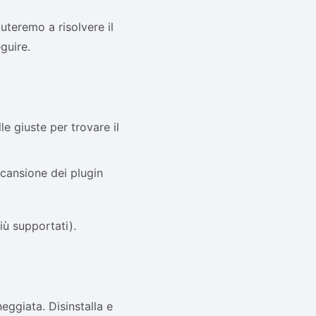
iuteremo a risolvere il
guire.
e giuste per trovare il
scansione dei plugin
iù supportati).
eggiata. Disinstalla e