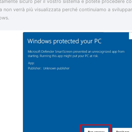
amente sicuro per il vostro sistema e potete procedere co
 non verrà più visualizzata perché continuiamo a sviluppa
ows.