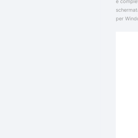
è complet
schermata
per Wind