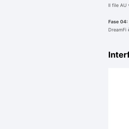
Il file AU
Fase 04:
DreamFi è
Inter