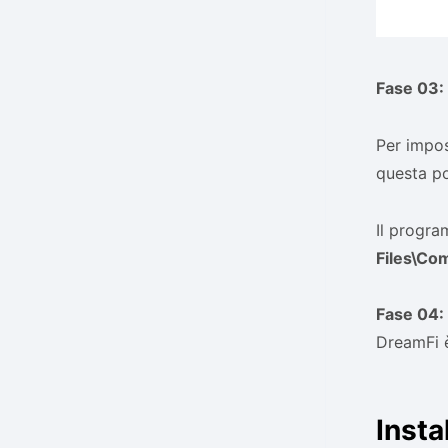
Fase 03:
Per impos
questa p
Il progra
Files\Co
Fase 04:
DreamFi è
Insta