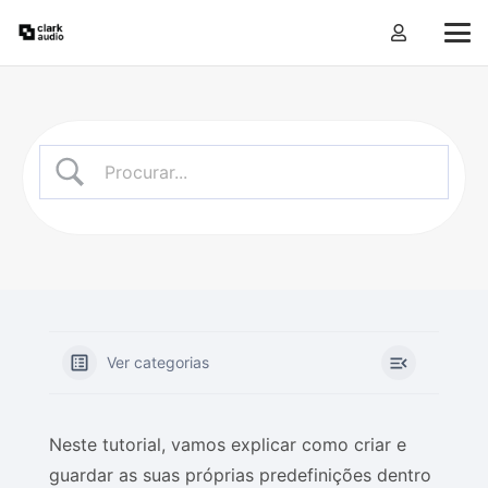
Ver categorias
Neste tutorial, vamos explicar como criar e
guardar as suas próprias predefinições dentro