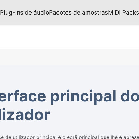
Plug-ins de áudio
Pacotes de amostras
MIDI Packs
erface principal d
lizador
ce de utilizador principal é o ecrã principal que lhe é apre