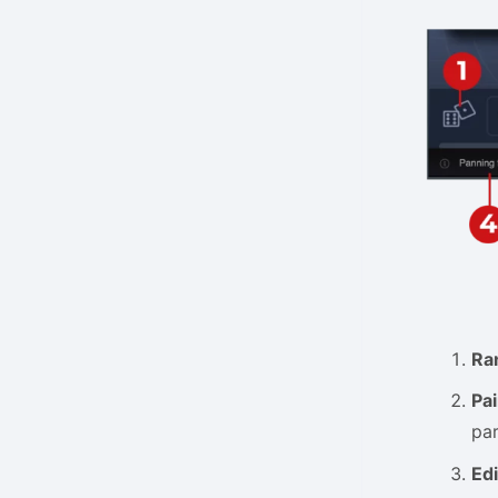
Ra
Pa
pa
Edi