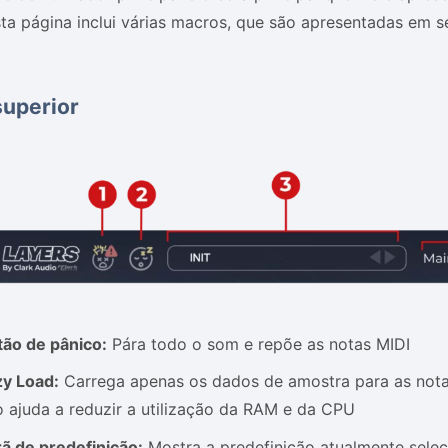
sta página inclui várias macros, que são apresentadas em s
uperior
tão de pânico:
Pára todo o som e repõe as notas MIDI
zy Load:
Carrega apenas os dados de amostra para as notas
o ajuda a reduzir a utilização da RAM e da CPU
ã de predefinição:
Mostra a predefinição atualmente selec