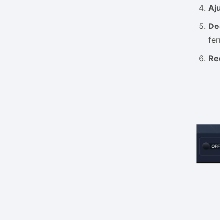
Aj
De
fer
Re