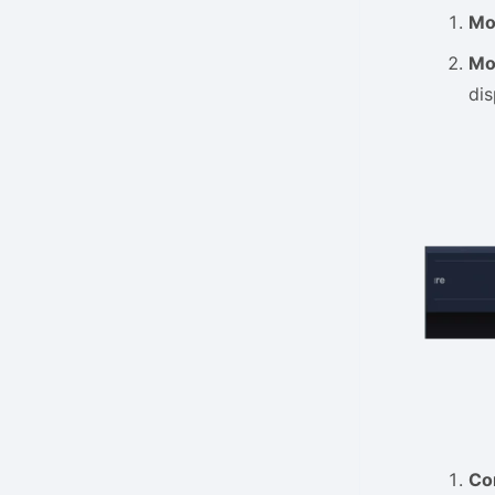
Mo
Mot
dis
Co