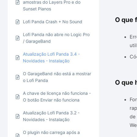
amostras do Layers Pro e do
Sunset Pianos
O que f
Lofi Panda Crash + No Sound
Lofi Panda não abre no Logic Pro
Er
/ GarageBand
uti
Atualização Lofi Panda 3.4 -
Có
Novidades - Instalação
O GarageBand não está a mostrar
o Lofi Panda
O que 
A chave de licença não funciona -
For
O botão Enviar não funciona
ra
Atualização Lofi Panda 3.2 -
de 
Novidades - Instalação
We
O plugin não carrega após a