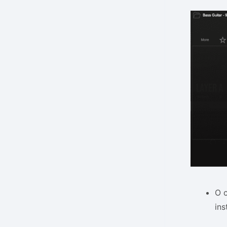
O c
ins