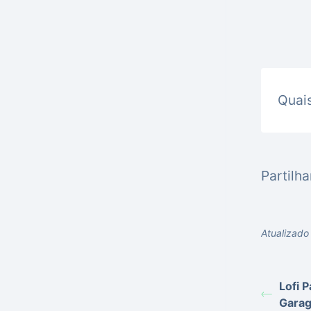
Quais
Partilha
Atualizad
Lofi 
Gara