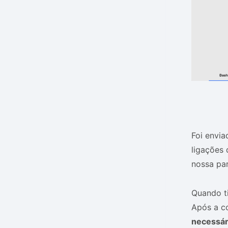
Foi envia
ligações 
nossa pa
Quando ti
Após a co
necessár