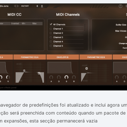
avegador de predefinições foi atualizado e inclui agora u
cção será preenchida com conteúdo quando um pacote de e
m expansões, esta secção permanecerá vazia