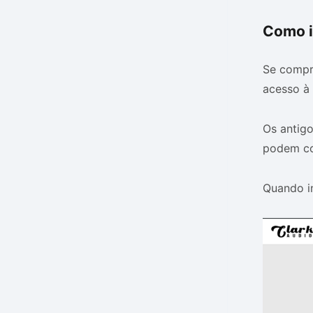
Como i
Se compr
acesso à 
Os antigo
podem con
Quando in