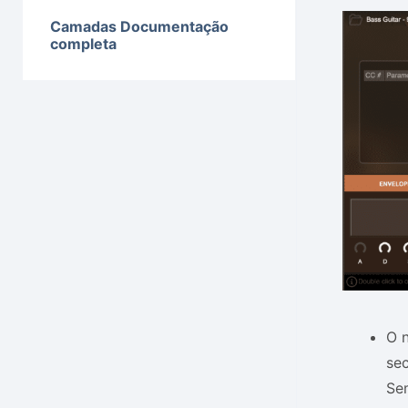
Camadas Documentação
completa
O n
se
Se