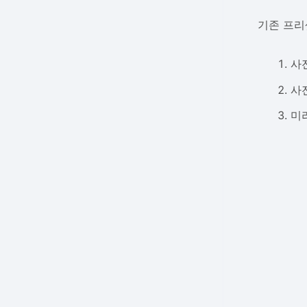
기존 프리
사
사
미