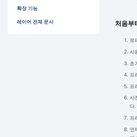
확장 기능
레이어 전체 문서
처음부터
로
사
초
프
프
사
다.
프
언