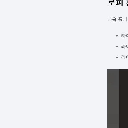
로피 
다음 폴더로 
라
라
라