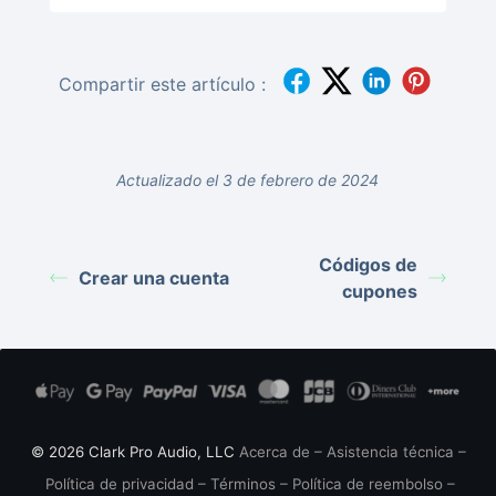
Compartir este artículo :
Actualizado el 3 de febrero de 2024
Códigos de
Crear una cuenta
cupones
© 2026 Clark Pro Audio, LLC
Acerca de
–
Asistencia técnica
–
Política de privacidad
–
Términos
–
Política de reembolso
–