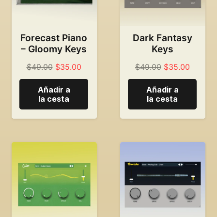
Forecast Piano
Dark Fantasy
– Gloomy Keys
Keys
Precio
El
Precio
El
$
49.00
$
35.00
$
49.00
$
35.00
original:
precio
original:
precio
Añadir a
Añadir a
49,00
actual
49,00
actual
la cesta
la cesta
dólares.
es
dólares.
es
de:
de:
35,00
35,00
dólares.
dólares