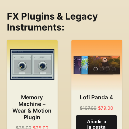
FX Plugins & Legacy
Instruments:
Memory
Lofi Panda 4
Machine –
Original
El
$
107.00
$
79.00
Wear & Motion
price
precio
Plugin
Añadir a
was:
actual
la cesta
Precio
El
$
35.00
$
25.00