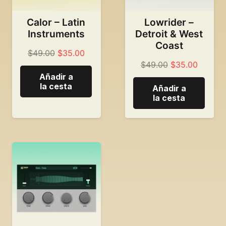
Calor – Latin
Lowrider –
Instruments
Detroit & West
Coast
Precio
El
$
49.00
$
35.00
Precio
El
$
49.00
$
35.00
original:
precio
Añadir a
original:
precio
49,00
actual
la cesta
Añadir a
49,00
actual
dólares.
es
la cesta
dólares.
es
de:
de:
35,00
35,00
dólares.
dólares