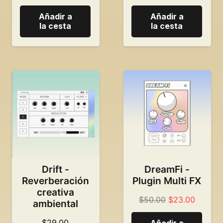
original:
precio
Añadir a
Añadir a
59,00
actual
la cesta
la cesta
dólares.
es:
49,00
dólares
Drift -
DreamFi -
Reverberación
Plugin Multi FX
creativa
El
El
$
50.00
$
23.00
ambiental
precio
precio
$
29.00
Añadir a