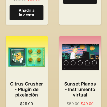
$107.00.
es:
original:
precio
79,00
Añadir a
35,00
actual
la cesta
dólares
dólares.
es
de:
25,00
dólares.
Citrus Crusher
Sunset Pianos
- Plugin de
- Instrumento
pixelación
virtual
Precio
El
$
29.00
$
59.00
$
49.00