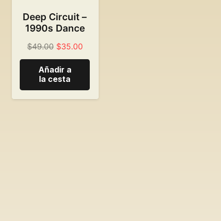
Deep Circuit –
1990s Dance
Precio
El
$
49.00
$
35.00
original:
precio
Añadir a
49,00
actual
la cesta
dólares.
es
de:
35,00
dólares.