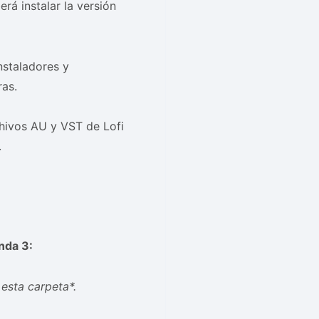
rá instalar la versión
nstaladores y
ras.
hivos AU y VST de Lofi
.
nda 3:
esta carpeta*.