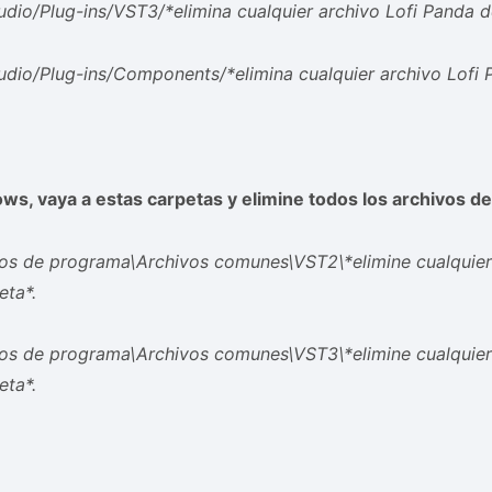
udio/Plug-ins/VST3/*elimina cualquier archivo Lofi Panda d
udio/Plug-ins/Components/*elimina cualquier archivo Lofi 
s, vaya a estas carpetas y elimine todos los archivos de
vos de programa\Archivos comunes\VST2\*elimine cualquier
eta*.
vos de programa\Archivos comunes\VST3\*elimine cualquier
eta*.