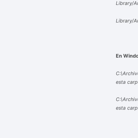
Library/A
Library/A
En Window
C:\Archi
esta carp
C:\Archi
esta carp