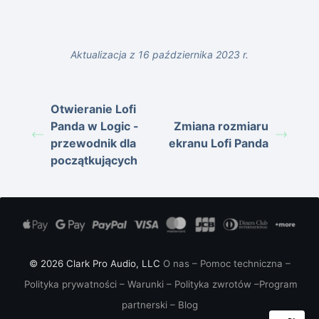
Aktualizacja z 16 października 2023 r.
Otwieranie Lofi
Panda w Logic -
Zmiana rozmiaru
przewodnik dla
ekranu Lofi Panda
początkujących
© 2026 Clark Pro Audio, LLC
O nas
–
Pomoc techniczna
–
Polityka prywatności
–
Warunki
–
Polityka zwrotów
–
Program
partnerski
–
Blog