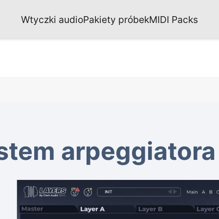
Wtyczki audio
Pakiety próbek
MIDI Packs
stem arpeggiatora