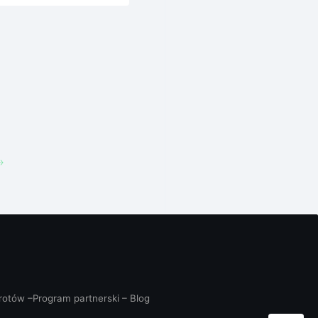
wrotów
–
Program partnerski
–
Blog