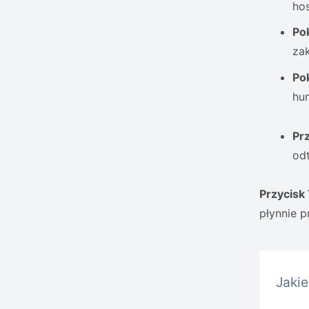
hos
Po
za
Pok
hu
Pr
od
Przycisk 
płynnie p
Jakie