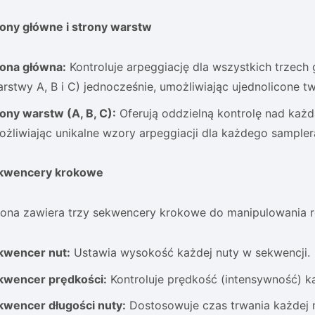
rony główne i strony warstw
rona główna:
Kontroluje arpeggiację dla wszystkich trzec
rstwy A, B i C) jednocześnie, umożliwiając ujednolicone 
ony warstw (A, B, C):
Oferują oddzielną kontrolę nad każ
żliwiając unikalne wzory arpeggiacji dla każdego sampler
kwencery krokowe
rona zawiera trzy sekwencery krokowe do manipulowania r
kwencer nut:
Ustawia wysokość każdej nuty w sekwencji.
kwencer prędkości:
Kontroluje prędkość (intensywność) ka
kwencer długości nuty:
Dostosowuje czas trwania każdej n