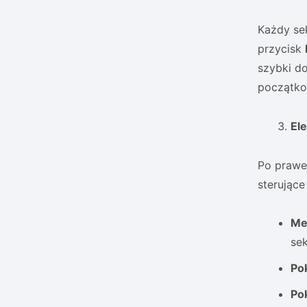
Każdy se
przycisk
szybki d
początk
El
Po prawe
sterujące
Me
sek
Po
Po