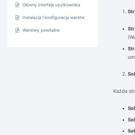
Główny interfejs użytkownika
St
Instalacja i konfiguracja warstw
St
Warstwy powitalne
(Wa
Str
umo
Se
Każda st
Se
Se
Se