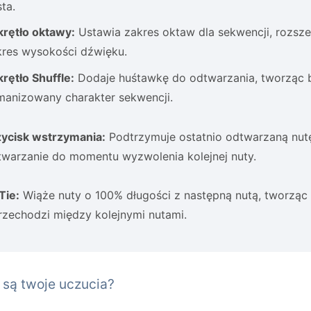
ta.
krętło oktawy:
Ustawia zakres oktaw dla sekwencji, rozsze
kres wysokości dźwięku.
rętło Shuffle:
Dodaje huśtawkę do odtwarzania, tworząc b
manizowany charakter sekwencji.
zycisk wstrzymania:
Podtrzymuje ostatnio odtwarzaną nutę
twarzanie do momentu wyzwolenia kolejnej nuty.
Tie:
Wiąże nuty o 100% długości z następną nutą, tworząc e
rzechodzi między kolejnymi nutami.
 są twoje uczucia?