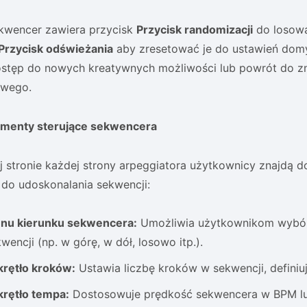
kwencer zawiera przycisk
Przycisk randomizacji
do losowa
Przycisk odświeżania
aby zresetować je do ustawień domy
ostęp do nowych kreatywnych możliwości lub powrót do z
owego.
ementy sterujące sekwencera
j stronie każdej strony arpeggiatora użytkownicy znajdą 
 do udoskonalania sekwencji:
nu kierunku sekwencera:
Umożliwia użytkownikom wybór
wencji (np. w górę, w dół, losowo itp.).
krętło kroków:
Ustawia liczbę kroków w sekwencji, definiu
krętło tempa:
Dostosowuje prędkość sekwencera w BPM l