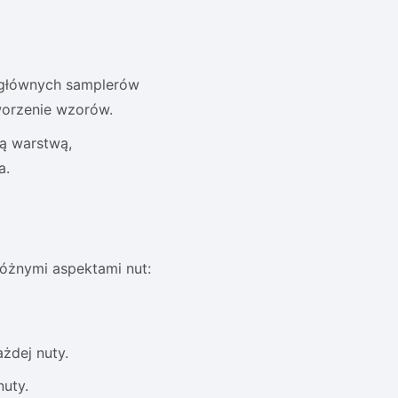
h głównych samplerów
tworzenie wzorów.
dą warstwą,
a.
óżnymi aspektami nut:
żdej nuty.
uty.