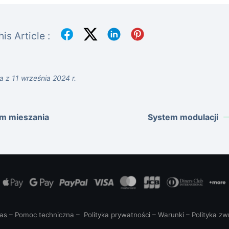
is Article :
a z 11 września 2024 r.
m mieszania
System modulacji
as
–
Pomoc techniczna
–
Polityka prywatności
–
Warunki
–
Polityka z