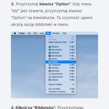
3.
Przytrzymaj
klawisz "Option"
: Gdy menu
"Idź" jest otwarte, przytrzymaj klawisz
"Option" na klawiaturze. Ta czynność ujawni
ukrytą opcję biblioteki w menu.
4. Kliknij na "Biblioteka":
Przytrzymując