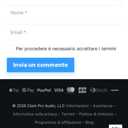
Per procedere è necessario accettare i termini
Invia un commento
© 2026 Clark Pro Audio, LLC
Informazioni
–
Assistenza
–
Informativa sulla privacy
–
Termini
–
Politica di rimborso
–
Programma di affiliazione
–
Blog