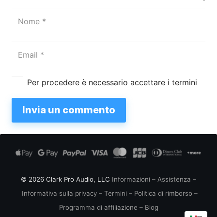
Per procedere è necessario accettare i termini
Invia un commento
© 2026 Clark Pro Audio, LLC
Informazioni
–
Assistenza
–
Informativa sulla privacy
–
Termini
–
Politica di rimborso
–
Programma di affiliazione
–
Blog