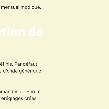
x mensuel modique.
ction de
finis. Par défaut,
me d'onde générique
commandes de Serum
réréglages créés