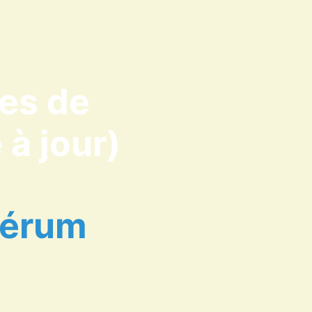
ges de
 à jour)
 sérum