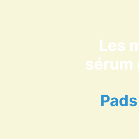
Les m
sérum g
Pads 