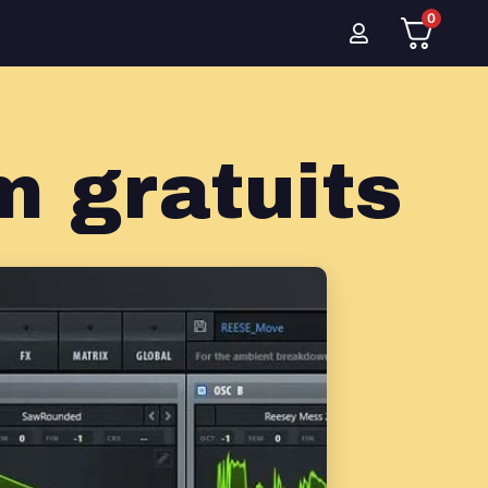
0
m gratuits