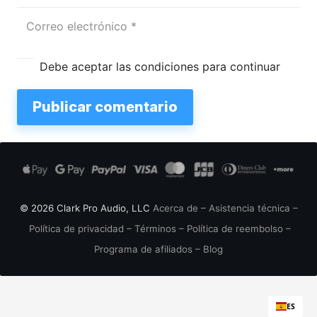
Debe aceptar las condiciones para continuar
Publicar comentario
© 2026 Clark Pro Audio, LLC
Acerca de
–
Asistencia técnica
–
Política de privacidad
–
Términos
–
Política de reembolso
–
Programa de afiliados
–
Blog
ES