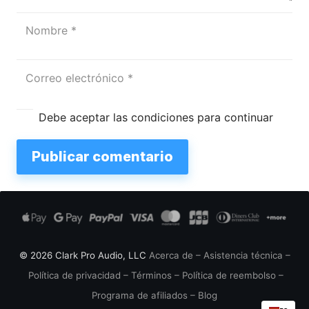
Debe aceptar las condiciones para continuar
Publicar comentario
© 2026 Clark Pro Audio, LLC
Acerca de
–
Asistencia técnica
–
Política de privacidad
–
Términos
–
Política de reembolso
–
Programa de afiliados
–
Blog