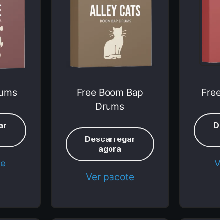
rums
Free Boom Bap
Fre
Drums
ar
D
Descarregar
agora
te
V
Ver pacote