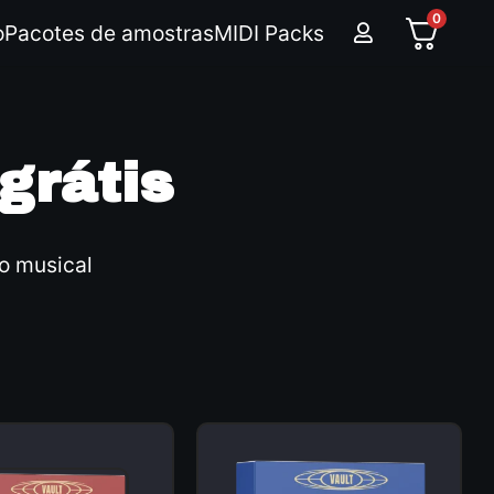
0
o
Pacotes de amostras
MIDI Packs
grátis
o musical