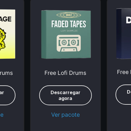
Free 
Drums
Free Lofi Drums
D
ar
Descarregar
agora
te
Ver pacote