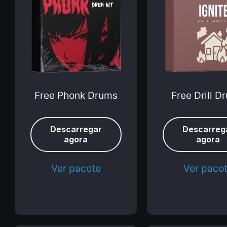
Free Phonk Drums
Free Drill D
Descarregar
Descarreg
agora
agora
Ver pacote
Ver paco