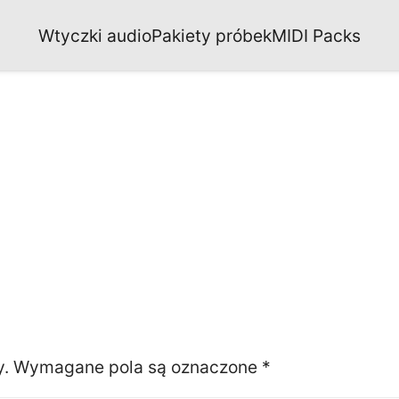
Wtyczki audio
Pakiety próbek
MIDI Packs
y.
Wymagane pola są oznaczone
*