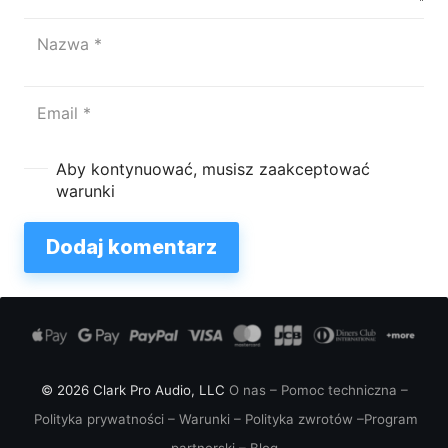
Aby kontynuować, musisz zaakceptować
warunki
Dodaj komentarz
© 2026 Clark Pro Audio, LLC
O nas
–
Pomoc techniczna
–
Polityka prywatności
–
Warunki
–
Polityka zwrotów
–
Program
partnerski
–
Blog