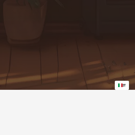
IT
borso
–
Programma di affiliazione
–
Blog