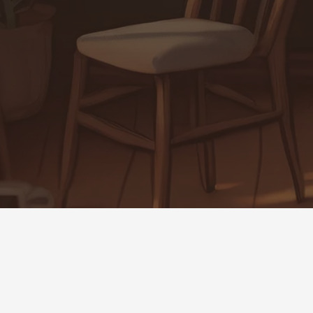
ioni
–
Assistenza
–
Informativa sulla privacy
–
Termini
–
Politica di rim