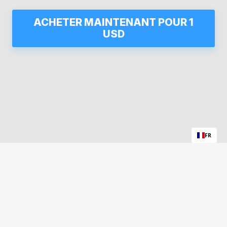
ACHETER MAINTENANT POUR 1
USD
FR
© 2026 Clark Pro Audio, LLC
À propos
–
Assistance
–
Politique de confidentialité
–
Conditions générales
–
Politique
de remboursement
–
Programme d'affiliation
–
Blog