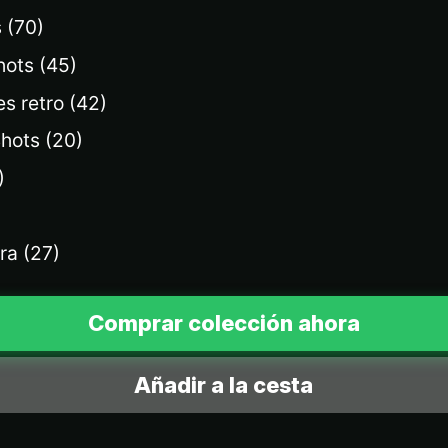
 (70)
hots (45)
es retro (42)
hots (20)
)
ra (27)
Comprar colección ahora
Añadir a la cesta