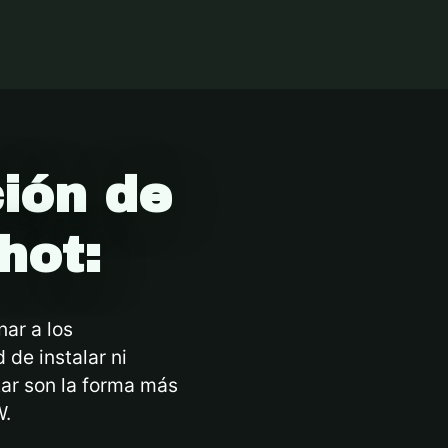
ión de
hot:
ar a los
de instalar ni
tar son la forma más
W.