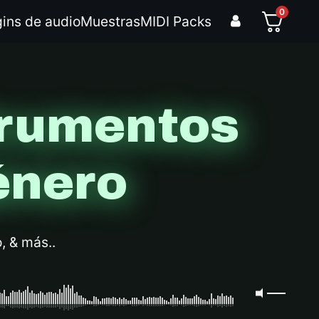
0
gins de audio
Muestras
MIDI Packs
trumentos
énero
, & más..