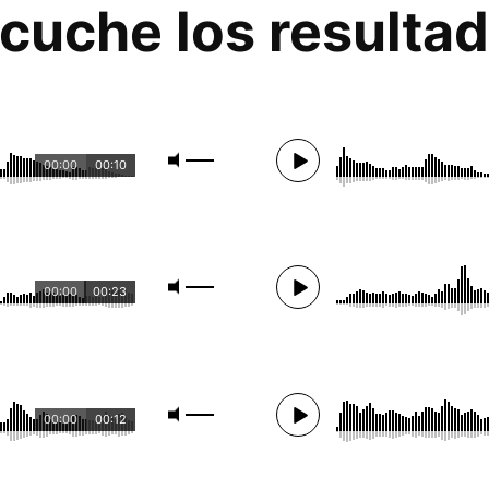
cuche los resulta
00:00
00:10
00:00
00:23
00:00
00:12