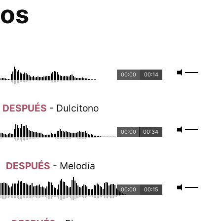
dos
00:00
00:14
DESPUÉS
- Dulcitono
00:00
00:34
DESPUÉS
- Melodía
00:00
00:15