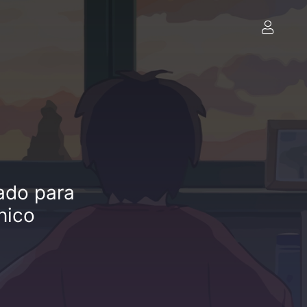
ñado para
nico