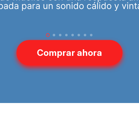
bada para un sonido cálido y vint
Comprar ahora