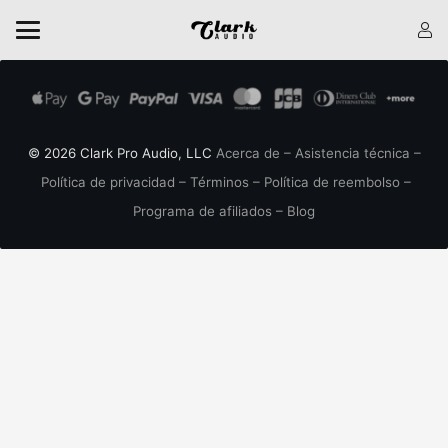
© 2026 Clark Pro Audio, LLC
Acerca de
–
Asistencia técnica
–
Política de privacidad
–
Términos
–
Política de reembolso
–
Programa de afiliados
–
Blog