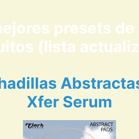
ejores presets de
uitos (lista actuali
adillas Abstracta
Xfer Serum