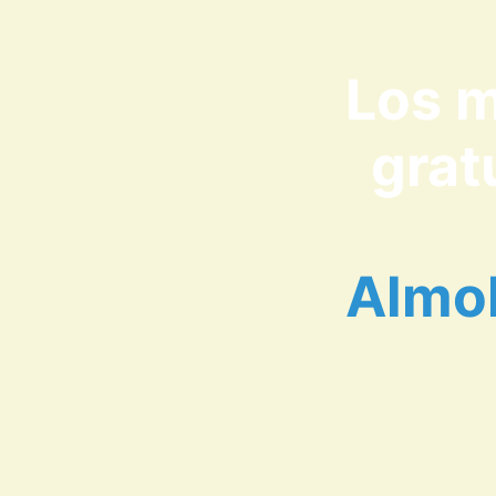
Los m
grat
Almoh