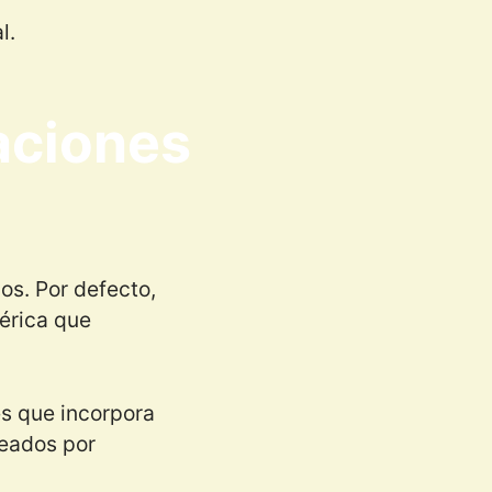
l.
aciones
os. Por defecto,
nérica que
es que incorpora
reados por