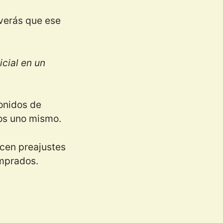
verás que ese
icial en un
onidos de
los uno mismo.
cen preajustes
mprados.