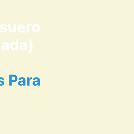
 suero
zada)
s Para