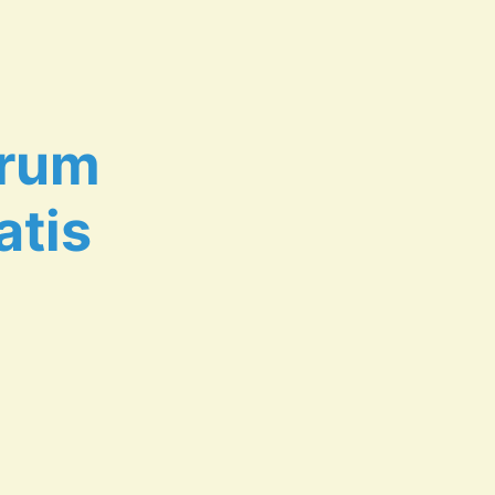
erum
atis