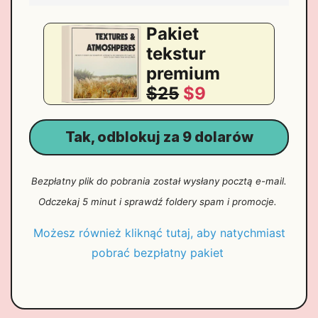
Pakiet
tekstur
premium
$25
$9
Tak, odblokuj za 9 dolarów
Bezpłatny plik do pobrania został wysłany pocztą e-mail.
Odczekaj 5 minut i sprawdź foldery spam i promocje.
Możesz również kliknąć tutaj, aby natychmiast
pobrać bezpłatny pakiet