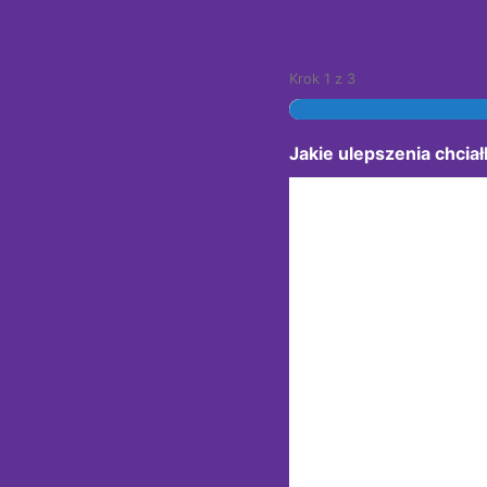
Krok
1
z
3
Jakie ulepszenia chci