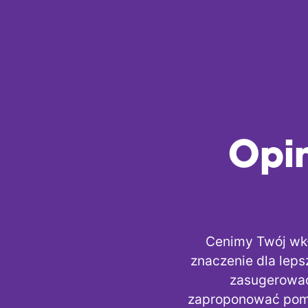
Opin
Cenimy Twój wkł
znaczenie dla leps
zasugerować 
zaproponować pomy