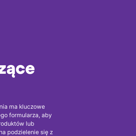
czące
inia ma kluczowe
ego formularza, aby
produktów lub
 podzielenie się z