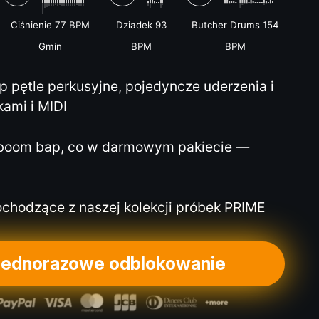
Ciśnienie 77 BPM
Dziadek 93
Butcher Drums 154
Gmin
BPM
BPM
 pętle perkusyjne, pojedyncze uderzenia i
kami i MIDI
boom bap, co w darmowym pakiecie —
ochodzące z naszej kolekcji próbek PRIME
 jednorazowe odblokowanie