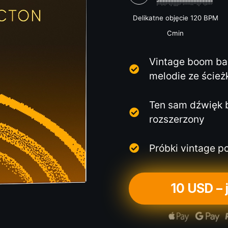
Delikatne objęcie 120 BPM
Cmin
Vintage boom bap
melodie ze ścież
Ten sam dźwięk 
rozszerzony
Próbki vintage p
10 USD –