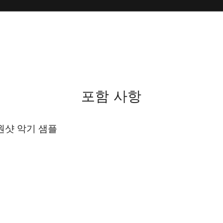
포함 사항
원샷 악기 샘플