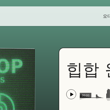
오
힙합 
00:00