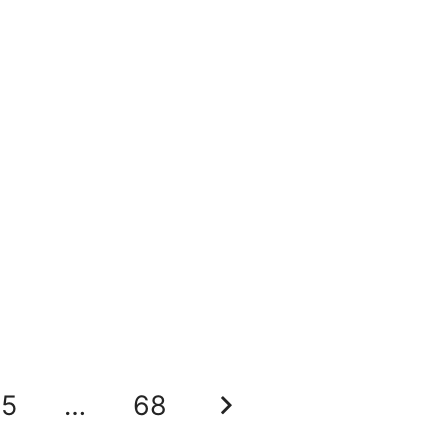
35
…
68