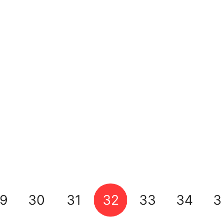
dio Items
9
30
31
32
33
34